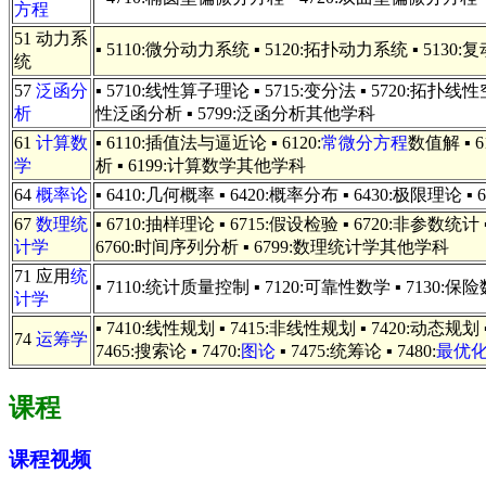
方程
51 动力系
▪ 5110:微分动力系统 ▪ 5120:拓扑动力系统 ▪ 513
统
57
泛函分
▪ 5710:线性算子理论 ▪ 5715:变分法 ▪ 5720:拓扑线性
析
性泛函分析 ▪ 5799:泛函分析其他学科
61
计算数
▪ 6110:插值法与逼近论 ▪ 6120:
常微分方程
数值解 ▪ 
学
析 ▪ 6199:计算数学其他学科
64
概率论
▪ 6410:几何概率 ▪ 6420:概率分布 ▪ 6430:极限理论 
67
数理统
▪ 6710:抽样理论 ▪ 6715:假设检验 ▪ 6720:非参数统计
计学
6760:时间序列分析 ▪ 6799:数理统计学其他学科
71 应用
统
▪ 7110:统计质量控制 ▪ 7120:可靠性数学 ▪ 7130:
计学
▪ 7410:线性规划 ▪ 7415:非线性规划 ▪ 7420:动态规划 ▪
74
运筹学
7465:搜索论 ▪ 7470:
图论
▪ 7475:统筹论 ▪ 7480:
最优
课程
课程视频