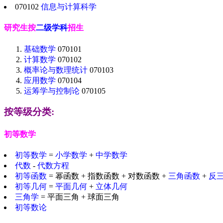
070102
信息与计算科学
研究生按
二级学科
招生
基础数学
070101
计算数学
070102
概率论与数理统计
070103
应用数学
070104
运筹学与控制论
070105
按等级分类:
初等数学
初等数学
=
小学数学
+
中学数学
代数
-
代数方程
初等函数
= 幂函数 + 指数函数 + 对数函数 +
三角函数
+
反
初等几何
=
平面几何
+
立体几何
三角学
= 平面三角 + 球面三角
初等数论