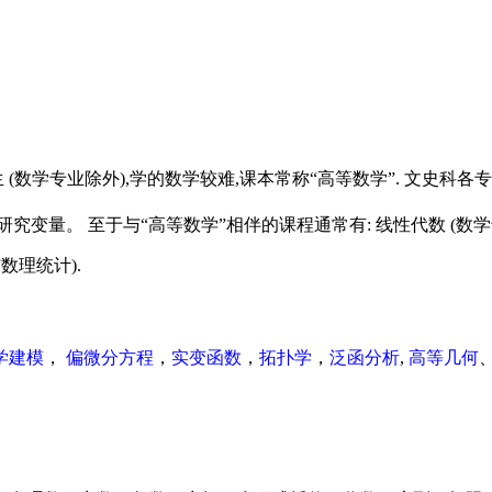
 (数学专业除外),学的数学较难,课本常称“高等数学”. 文史科各
变量。 至于与“高等数学”相伴的课程通常有: 线性代数 (数
数理统计).
学建模
，
偏微分方程
，
实变函数
，
拓扑学
，
泛函分析
,
高等几何