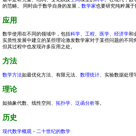
的范畴。 同时由于数学自身的发展，
数学家
也要研究纯粹属于
应用
数学使用在不同的领域中，包括
科学
、
工程
、
医学
、
经济学
和
实质性发展中建立的某些理论激发数学家对于某些问题的不同
但其过程中也发现许多应用之处。
方法
数学方法
如最优化方法、有限元法、
数理统计
、实验数据处理
理论
如抽象代数、线性空间、
拓扑学
、
泛函分析
等。
历史
现代数学概观－二十世纪的数学