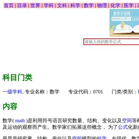
首页
|
目录
|
世界
|
学科
|
文科
|
科学
|
数学
|
物理
|
化学
|
医学
|
科目门类
一级学科
, 专业名称：数学 专业代码：0701 门类/类别：
内容
数学(
math
)是利用符号语言研究数量、结构、变化以及
空间
等
及运动的观察而产生。数学家们拓展这些概念， 为了
公式
化新
最早是研究量、结构、变化以及
空间
模型的
科学
。在现代，数