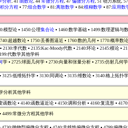
学分析
, 41
函数论
, 44
常微分方程
, 47
偏微分方程
, 51 动力系统, 5
积分方程
▪ 77:
组合数学
▪ 81:
离散数学
▪ 84:
模糊数学
▪ 87:
应用数
40:模型论 ▪ 1450:公理
集合论
▪ 1460:数学基础 ▪ 1499:数理逻
 1740:超越数论 ▪ 1750:丢番图逼近 ▪ 1760:数的几何 ▪ 1770:概率数
 ▪ 2130:李代数 ▪ 2135:Kac-Moody代数 ▪ 2140:环论 ▪ 2145:模论 ▪
 2199:代数学其他学科
何
学 ▪ 2725:球面几何学 ▪ 2730:向量和张量分析 ▪ 2735:仿射几何学 
▪ 3125:低维拓扑学 ▪ 3130:同调论 ▪ 3135:维数论 ▪ 3140:格上拓扑学 
9:数学分析其他学科
函数论 ▪ 4140:函数逼近论 ▪ 4150:调和分析 ▪ 4160:复流形 ▪ 4170
理论 ▪ 4499:常微分方程其他学科
 ▪ 4730:抛物型偏微分方程 ▪ 4740:非线性偏微分方程 ▪ 4799: