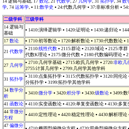
14 逻辑与基础, 17
数论
, 21
代数学
, 27
几何学
, 31
拓扑学
, 34
数
学
, 74
运筹学
, ▪ 11:
数学史
▪ 24:代数几何学 ▪ 37:非标准分析 ▪ 54:
二级学科
三级学科
14 逻辑与
▪ 1410:演绎逻辑学 ▪ 1420:证明论 ▪ 1430:递归论 ▪ 14
基础
17
数论
▪ 1710:初等数论 ▪ 1720:解析数论 ▪ 1730:代数数论 ▪
▪ 2110:
线性代数
▪ 2115:群论 ▪ 2120:域论 ▪ 2125:李群
21
代数学
代数K理论 ▪ 2175:微分代数 ▪ 2180:代数编码理论 ▪
▪ 2710:几何学基础 ▪ 2715:欧氏几何学 ▪ 2720:
非欧几
27
几何学
2755:计算几何学 ▪ 2799:几何学其他学科
▪ 3110:点集拓扑学 ▪ 3115:代数拓扑学 ▪ 3120:同伦论 
31
拓扑学
分拓扑学 ▪ 3199:拓扑学其他学科
34
数学分
▪ 3410:
微分学
▪ 3420:
积分学
▪ 3430:
级数论
▪ 349
析
41
函数论
▪ 4110:实变函数论 ▪ 4120:单复变函数论 ▪ 4130:多复变
44
常微分
▪ 4410:定性理论 ▪ 4420:稳定性理论 ▪ 4430:解析
方程
47
偏微分
▪ 4710:椭圆型偏微分方程 ▪ 4720:双曲型偏微分方程