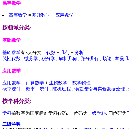
高等数学
高等数学
=
基础数学
+
应用数学
按领域分类:
基础数学
基础数学
有3大分支 =
代数
+
几何
+
分析
.
线性代数
,
微分学
,
积分学
,
解析几何
,
微分几何
,
场论
,
黎曼几
应用数学
应用数学
=
计算数学
+
生物数学
+
数学物理
...
概率统计
=
概率
+
统计
,
随机过程
,
误差理论与实验数据处理
,
按学科分类:
学科
前数字为国家标准学科代码, 二位码为
二级学科
, 四位码为
二级学科