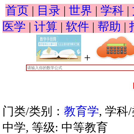
首页
|
目录
|
世界
|
学科
|
医学
|
计算
|
软件
|
帮助
|
+
门类/类别：
教育学
, 学
中学, 等级: 中等教育