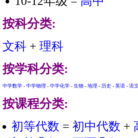
10-12年级 =
高中
按科分类:
文科
+
理科
按学科分类:
中学数学
-
中学物理
-
中学化学
-
生物
-
地理
-
历史
-
英语
-
语
按课程分类:
初等代数
=
初中代数
+