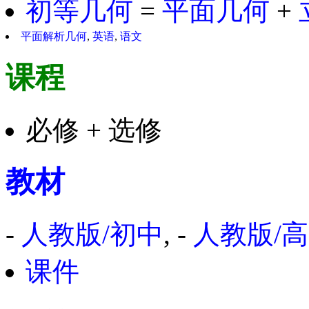
初等几何
=
平面几何
+
平面解析几何
,
英语
,
语文
课程
必修 + 选修
教材
-
人教版/初中
, -
人教版/
课件