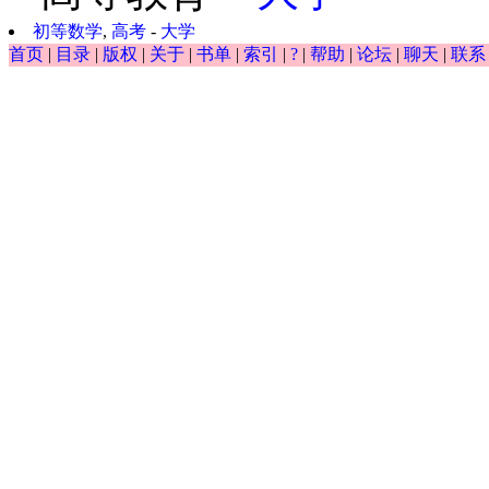
初等数学
,
高考
-
大学
首页
|
目录
|
版权
|
关于
|
书单
|
索引
|
?
|
帮助
|
论坛
|
聊天
|
联系