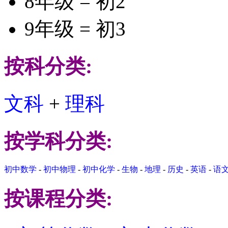
8年级 = 初2
9年级 = 初3
按科分类:
文科
+
理科
按学科分类:
初中数学
-
初中物理
-
初中化学
-
生物
-
地理
-
历史
-
英语
-
语
按课程分类: