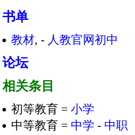
书单
教材
, -
人教官网初中
论坛
相关条目
初等教育 =
小学
中等教育 =
中学
-
中职