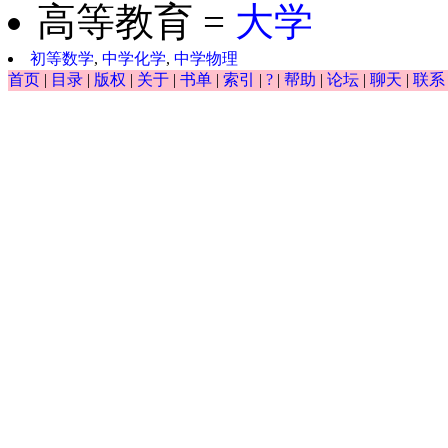
高等教育 =
大学
初等数学
,
中学化学
,
中学物理
首页
|
目录
|
版权
|
关于
|
书单
|
索引
|
?
|
帮助
|
论坛
|
聊天
|
联系