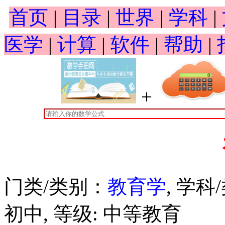
首页
|
目录
|
世界
|
学科
|
医学
|
计算
|
软件
|
帮助
|
+
门类/类别：
教育学
, 学
初中, 等级: 中等教育