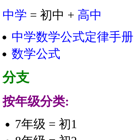
中学
= 初中 +
高中
中学数学公式定律手册
数学公式
分支
按年级分类:
7年级 = 初1