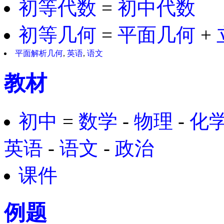
初等代数
=
初中代数
初等几何
=
平面几何
+
平面解析几何
,
英语
,
语文
教材
初中
=
数学
-
物理
-
化
英语
-
语文
-
政治
课件
例题