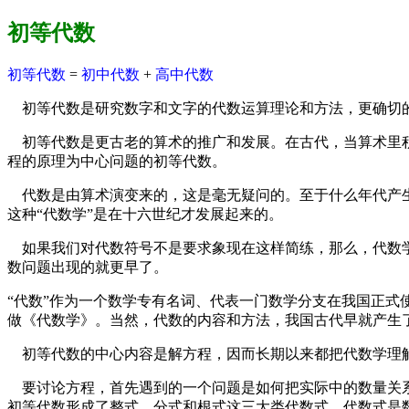
初等代数
初等代数
=
初中代数
+
高中代数
初等代数是研究数字和文字的代数运算理论和方法，更确切的
初等代数是更古老的算术的推广和发展。在古代，当算术里积
程的原理为中心问题的初等代数。
代数是由算术演变来的，这是毫无疑问的。至于什么年代产生的代
这种“代数学”是在十六世纪才发展起来的。
如果我们对代数符号不是要求象现在这样简练，那么，代数学
数问题出现的就更早了。
“代数”作为一个数学专有名词、代表一门数学分支在我国正式
做《代数学》。当然，代数的内容和方法，我国古代早就产生
初等代数的中心内容是解方程，因而长期以来都把代数学理解
要讨论方程，首先遇到的一个问题是如何把实际中的数量关系
初等代数形成了整式、分式和根式这三大类代数式。代数式是