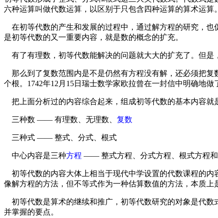
六种运算叫做代数运算，以区别于只包含四种运算的算术运算
在初等代数的产生和发展的过程中，通过解方程的研究，也促
是初等代数的又一重要内容，就是数的概念的扩充。
有了有理数，初等代数能解决的问题就大大的扩充了。但是，
那么到了复数范围内是不是仍然有方程没有解，还必须把复数
个根。1742年12月15日瑞士数学家欧拉曾在一封信中明确地
把上面分析过的内容综合起来，组成初等代数的基本内容就
三种数 —— 有理数、无理数、
复数
三种式 —— 整式、分式、根式
中心内容是三种
方程
—— 整式方程、分式方程、根式方程
初等代数的内容大体上相当于现代中学设置的代数课程的内容
像解方程的方法，但不等式作为一种估算数值的方法，本质上
初等代数是算术的继续和推广，初等代数研究的对象是代数式
并掌握的要点。