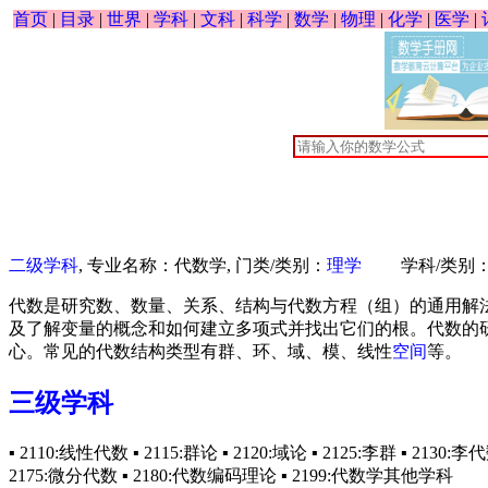
首页
|
目录
|
世界
|
学科
|
文科
|
科学
|
数学
|
物理
|
化学
|
医学
|
二级学科
, 专业名称：代数学, 门类/类别：
理学
学科/类别
代数是研究数、数量、关系、结构与代数方程（组）的通用解
及了解变量的概念和如何建立多项式并找出它们的根。代数的
心。常见的代数结构类型有群、环、域、模、线性
空间
等。
三级学科
▪ 2110:线性代数 ▪ 2115:群论 ▪ 2120:域论 ▪ 2125:李群 ▪ 2130:李
2175:微分代数 ▪ 2180:代数编码理论 ▪ 2199:代数学其他学科