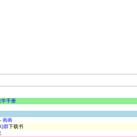
数学手册
-
画画
QQ群
下载书
统