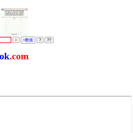
=
ok
.com