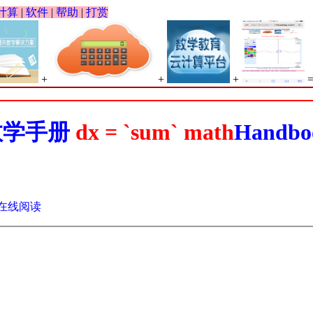
计算
|
软件
|
帮助
|
打赏
+
+
+
数学手册
dx = `sum` math
Handbo
在线阅读