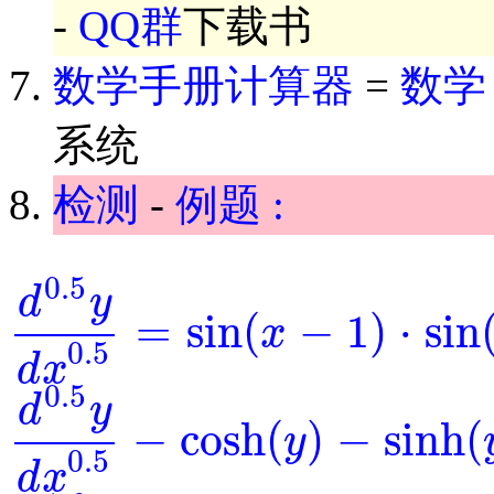
-
QQ群
下载书
数学手册计算器
=
数学
系统
检测
-
例题 :
0.5
d
y
=
sin
(
−
1
)
⋅
sin
x
d
0.5
y
d
x
0.5
=
sin
(
x
-
1
)
⋅
sin
(
y
)
0.5
d
x
0.5
d
y
−
cosh
(
)
−
sinh
(
y
d
0.5
y
d
x
0.5
-
cosh
(
y
)
-
sinh
(
y
)
=
0
0.5
d
x