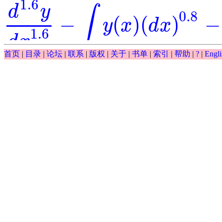
1.6
d
y
∫
0.8
−
(
)
(
)
−
y
x
d
x
d
1.6
y
d
x
1.6
-
∫
y
(
x
)
(
d
x
)
0.8
-
y
-
exp
(
x
)
=
0
1.6
d
x
∫
首页
|
目录
|
论坛
|
联系
|
版权
|
关于
|
书单
|
索引
|
帮助
|
?
|
Engli
0.5
(
)
(
)
−
−
exp
y
x
d
x
y
∫
y
(
x
)
(
d
x
)
0.5
-
y
-
exp
(
x
)
0.5
d
y
−
exp
(
)
⋅
=
0
=
y
x
d
0.5
y
d
x
0.5
-
exp
(
y
)
⋅
x
=
0
0.5
d
x
0.5
cos
(
)
d
y
x
=
⋅
== ?
y
d
0.5
y
d
x
0.5
=
cos
(
x
)
x
⋅
y
0.5
x
d
x
1.2
0.6
d
y
d
y
−
2
+
== ?
y