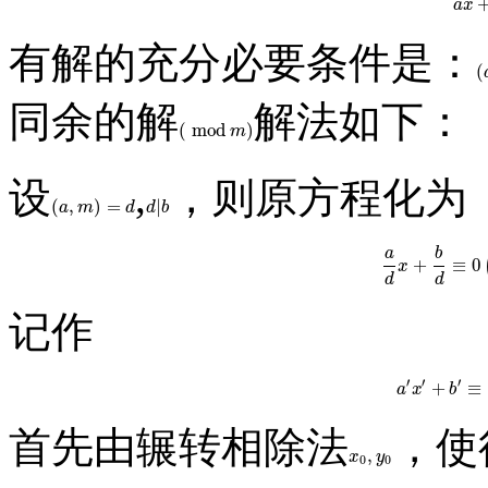
a
a
x
有解的充分必要条件是：
(
(
同余的解
解法如下：
(
mod
)
(
mod
m
)
m
设
,
，则原方程化为
(
,
)
=
|
(
a
,
m
)
=
d
d
|
b
a
m
d
d
b
a
b
+
≡
0
a
d
x
+
b
d
x
d
d
记作
′
′
′
+
≡
a
′
x
′
+
b
a
x
b
首先由辗转相除法
，使
,
x
0
,
y
0
x
y
0
0