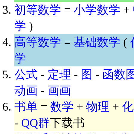
初等数学
=
小学数学
+
学
)
高等数学
=
基础数学
(
学
公式
-
定理
-
图
-
函数
动画
-
画画
书单
=
数学
+
物理
+
化
-
QQ群
下载书