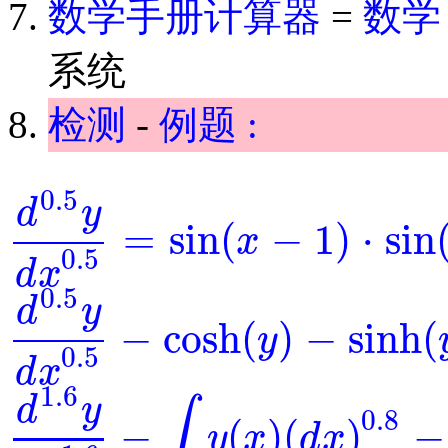
数学手册计算器
=
数学
系统
检测
-
例题 :
0.5
d
y
=
sin
(
−
1
)
⋅
sin
x
d
0.5
y
d
x
0.5
=
sin
(
x
-
1
)
⋅
sin
(
y
)
0.5
d
x
0.5
d
y
−
cosh
(
)
−
sinh
(
y
d
0.5
y
d
x
0.5
-
cosh
(
y
)
-
sinh
(
y
)
=
0
0.5
d
x
1.6
d
y
∫
0.8
−
(
)
(
)
−
y
x
d
x
d
1.6
y
d
x
1.6
-
∫
y
(
x
)
(
d
x
)
0.8
-
y
-
exp
(
x
)
=
0