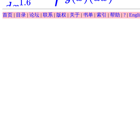
1.6
d
x
∫
首页
|
目录
|
论坛
|
联系
|
版权
|
关于
|
书单
|
索引
|
帮助
|
?
|
Engli
0.5
(
)
(
)
−
−
exp
y
x
d
x
y
∫
y
(
x
)
(
d
x
)
0.5
-
y
-
exp
(
x
)
0.5
d
y
−
exp
(
)
⋅
=
0
=
y
x
d
0.5
y
d
x
0.5
-
exp
(
y
)
⋅
x
=
0
0.5
d
x
0.5
cos
(
)
d
y
x
=
⋅
== ?
y
d
0.5
y
d
x
0.5
=
cos
(
x
)
x
⋅
y
0.5
x
d
x
1.2
0.6
d
y
d
y
−
2
+
== ?
y
d
1.2
y
d
x
1.2
-
2
d
0.6
y
d
x
0.6
+
y
-
exp
(
x
)
=
0
1.2
0.6
d
x
d
x
0.5