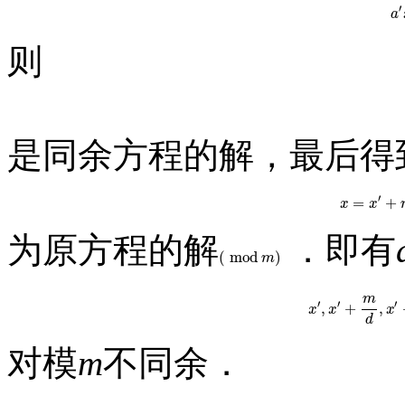
′
a
则
是同余方程的解，最后得
′
=
+
x
x
x
=
x
′
为原方程的解
．即有
(
mod
)
(
mod
m
)
m
m
′
′
′
,
+
,
x
x
x
′
,
x
′
+
m
x
d
,
d
对模
m
不同余．