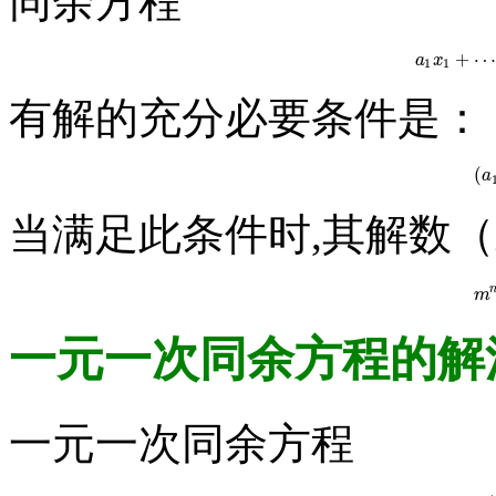
同余方程
+
a
x
a
1
x
1
1
1
有解的充分必要条件是：
(
a
当满足此条件时,其解数
m
一元一次同余方程的解
一元一次同余方程