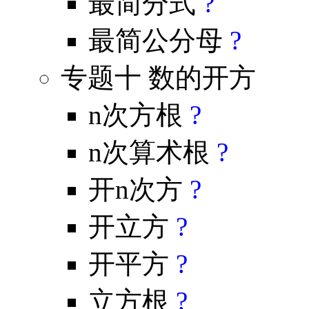
最简分式
?
最简公分母
?
专题十 数的开方
n次方根
?
n次算术根
?
开n次方
?
开立方
?
开平方
?
立方根
?