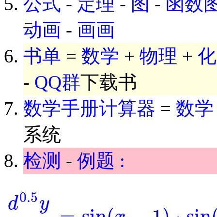
公式
-
定理
-
图
-
函数
动画
-
画画
书单
=
数学
+
物理
+
化
-
QQ群
下载书
数学手册计算器
=
数学
系统
检测
-
例题 :
0.5
d
y
=
sin
(
−
1
)
⋅
sin