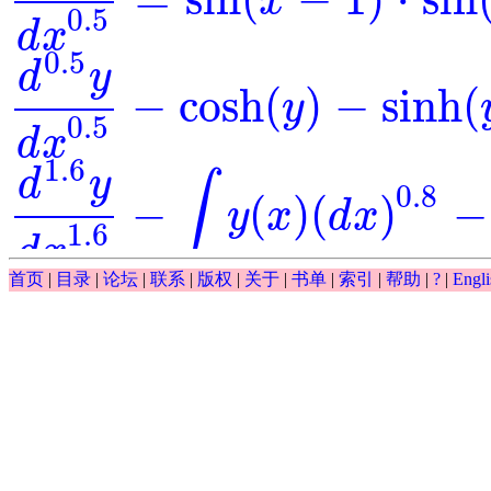
x
d
0.5
y
d
x
0.5
=
sin
(
x
-
1
)
⋅
sin
(
y
)
0.5
d
x
0.5
d
y
−
cosh
(
)
−
sinh
(
y
d
0.5
y
d
x
0.5
-
cosh
(
y
)
-
sinh
(
y
)
=
0
0.5
d
x
1.6
d
y
∫
0.8
−
(
)
(
)
−
y
x
d
x
d
1.6
y
d
x
1.6
-
∫
y
(
x
)
(
d
x
)
0.8
-
y
-
exp
(
x
)
=
0
1.6
d
x
∫
首页
|
目录
|
论坛
|
联系
|
版权
|
关于
|
书单
|
索引
|
帮助
|
?
|
Engli
0.5
(
)
(
)
−
−
exp
y
x
d
x
y
∫
y
(
x
)
(
d
x
)
0.5
-
y
-
exp
(
x
)
0.5
d
y
−
exp
(
)
⋅
=
0
=
y
x
d
0.5
y
d
x
0.5
-
exp
(
y
)
⋅
x
=
0
0.5
d
x