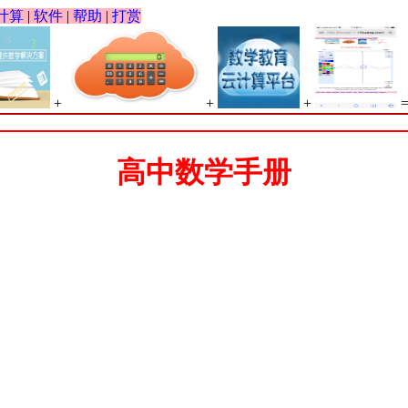
计算
|
软件
|
帮助
|
打赏
+
+
+
高中数学手册