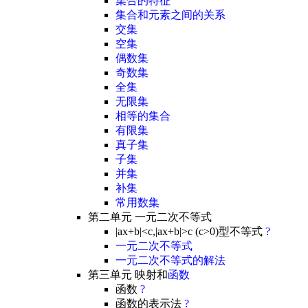
集合的特征
集合和元素之间的关系
交集
空集
偶数集
奇数集
全集
无限集
相等的集合
有限集
真子集
子集
并集
补集
常用数集
第二单元 一元二次不等式
|ax+b|<c,|ax+b|>c (c>0)型不等式
?
一元二次不等式
一元二次不等式的解法
第三单元 映射和
函数
函数
?
函数的表示法
?