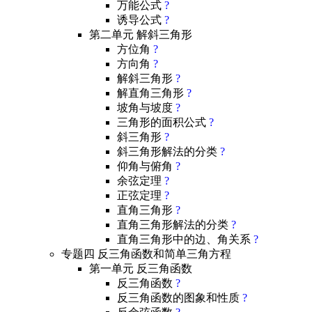
万能公式
?
诱导公式
?
第二单元 解斜三角形
方位角
?
方向角
?
解斜三角形
?
解直角三角形
?
坡角与坡度
?
三角形的面积公式
?
斜三角形
?
斜三角形解法的分类
?
仰角与俯角
?
余弦定理
?
正弦定理
?
直角三角形
?
直角三角形解法的分类
?
直角三角形中的边、角关系
?
专题四 反三角函数和简单三角方程
第一单元 反三角函数
反三角函数
?
反三角函数的图象和性质
?