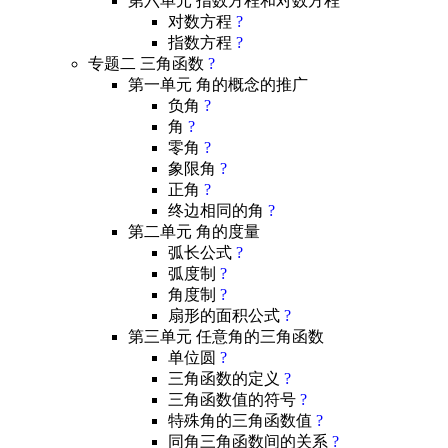
第六单元 指数方程和对数方程
对数方程
?
指数方程
?
专题二 三角函数
?
第一单元 角的概念的推广
负角
?
角
?
零角
?
象限角
?
正角
?
终边相同的角
?
第二单元 角的度量
弧长公式
?
弧度制
?
角度制
?
扇形的面积公式
?
第三单元 任意角的三角函数
单位圆
?
三角函数的定义
?
三角函数值的符号
?
特殊角的三角函数值
?
同角三角函数间的关系
?