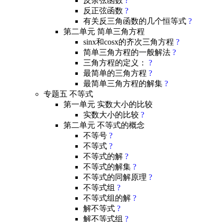
反余弦函数
?
反正弦函数
?
有关反三角函数的几个恒等式
?
第二单元 简单三角方程
sinx和cosx的齐次三角方程
?
简单三角方程的一般解法
?
三角方程的定义：
?
最简单的三角方程
?
最简单三角方程的解集
?
专题五 不等式
第一单元 实数大小的比较
实数大小的比较
?
第二单元 不等式的概念
不等号
?
不等式
?
不等式的解
?
不等式的解集
?
不等式的同解原理
?
不等式组
?
不等式组的解
?
解不等式
?
解不等式组
?