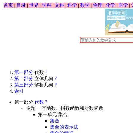
首页
|
目录
|
世界
|
学科
|
文科
|
科学
|
数学
|
物理
|
化学
|
医学
|
第一部分
代数
?
第二部分
立体几何
?
第三部分
解析几何
?
索引
第一部分
代数
?
专题一 幂函数、指数函数和对数函数
第一单元 集合
集合
集合的表示法