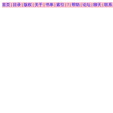
首页
|
目录
|
版权
|
关于
|
书单
|
索引
|
?
|
帮助
|
论坛
|
聊天
|
联系