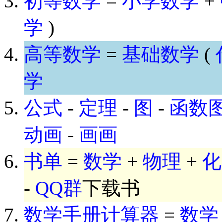
初等数学
=
小学数学
+
学
)
高等数学
=
基础数学
(
学
公式
-
定理
-
图
-
函数
动画
-
画画
书单
=
数学
+
物理
+
化
-
QQ群
下载书
数学手册计算器
=
数学