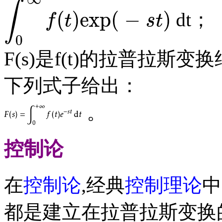
∫
(
)
exp
(
−
)
dt；
f
t
s
t
∫
0
∞
f
(
t
)
exp
(
-
s
t
)
0
F(s)是f(t)的拉普拉斯变
下列式子给出：
。
控制论
在
控制论
,经典
控制理论
中
都是建立在拉普拉斯变换