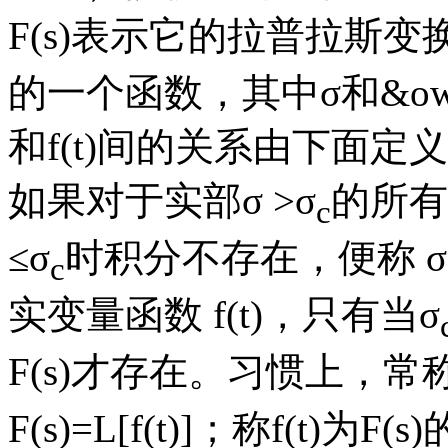
F(s)表示它的拉普拉斯变换
的一个函数，其中σ和&owe
和f(t)间的关系由下面
如果对于实部σ >σ
的所有
c
≤σ
时积分不存在，便称 σ
c
实变量函数 f(t)，只有当σ
F(s)才存在。习惯上，常称F
F(s)=L[f(t)]；称f(t)为F