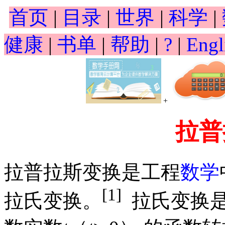
首页
|
目录
|
世界
|
科学
|
健康
|
书单
|
帮助
|
?
|
Engl
+
拉普
拉普拉斯变换是工程
数学
[1]
拉氏变换。
拉氏变换