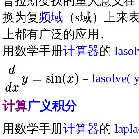
普拉斯变换的重大意义在
换为复
频域
（s域）上来
上都有广泛的应用。
用数学手册
计算器
的
laso
d
=
sin
(
)
=
lasolve( 
y
x
d
d
x
y
=
sin
(
x
)
d
x
计算
广义积分
用数学手册
计算器
的
lapla