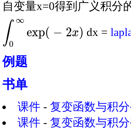
自变量x=0得到广义积分的
∞
∫
exp
(
−
2
)
dx =
lapl
x
∫
0
∞
exp
(
-
2
x
)
0
例题
书单
课件
-
复变函数与积分
课件
-
复变函数与积分