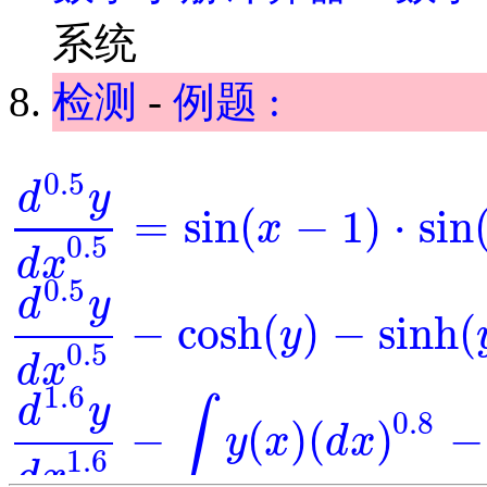
系统
检测
-
例题 :
0.5
d
y
=
sin
(
−
1
)
⋅
sin
x
d
0.5
y
d
x
0.5
=
sin
(
x
-
1
)
⋅
sin
(
y
)
0.5
d
x
0.5
d
y
−
cosh
(
)
−
sinh
(
y
d
0.5
y
d
x
0.5
-
cosh
(
y
)
-
sinh
(
y
)
=
0
0.5
d
x
1.6
d
y
∫
0.8
−
(
)
(
)
−
y
x
d
x
d
1.6
y
d
x
1.6
-
∫
y
(
x
)
(
d
x
)
0.8
-
y
-
exp
(
x
)
=
0
1.6
d
x