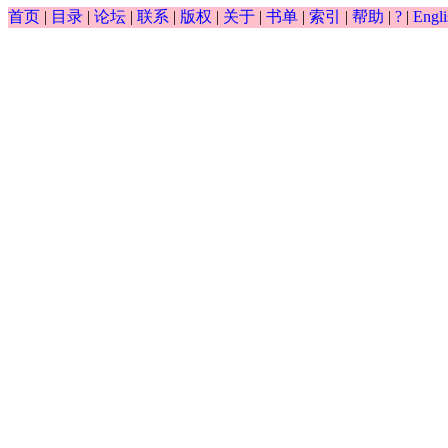
∫
首页
|
目录
|
论坛
|
联系
|
版权
|
关于
|
书单
|
索引
|
帮助
|
?
|
Engli
0.5
(
)
(
)
−
−
exp
y
x
d
x
y
∫
y
(
x
)
(
d
x
)
0.5
-
y
-
exp
(
x
)
0.5
d
y
−
exp
(
)
⋅
=
0
=
y
x
d
0.5
y
d
x
0.5
-
exp
(
y
)
⋅
x
=
0
0.5
d
x
0.5
cos
(
)
d
y
x
=
⋅
== ?
y
d
0.5
y
d
x
0.5
=
cos
(
x
)
x
⋅
y
0.5
x
d
x
1.2
0.6
d
y
d
y
−
2
+
== ?
y
d
1.2
y
d
x
1.2
-
2
d
0.6
y
d
x
0.6
+
y
-
exp
(
x
)
=
0
1.2
0.6
d
x
d
x
0.5
d
y