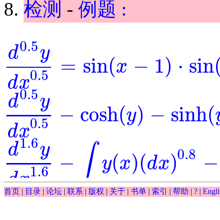
检测
-
例题 :
0.5
d
y
=
sin
(
−
1
)
⋅
sin
x
d
0.5
y
d
x
0.5
=
sin
(
x
-
1
)
⋅
sin
(
y
)
0.5
d
x
0.5
d
y
−
cosh
(
)
−
sinh
(
y
d
0.5
y
d
x
0.5
-
cosh
(
y
)
-
sinh
(
y
)
=
0
0.5
d
x
1.6
d
y
∫
0.8
−
(
)
(
)
−
y
x
d
x
d
1.6
y
d
x
1.6
-
∫
y
(
x
)
(
d
x
)
0.8
-
y
-
exp
(
x
)
=
0
1.6
d
x
∫
首页
|
目录
|
论坛
|
联系
|
版权
|
关于
|
书单
|
索引
|
帮助
|
?
|
Engli
0.5
(
)
(
)
−
−
exp
y
x
d
x
y
∫
y
(
x
)
(
d
x
)
0.5
-
y
-
exp
(
x
)