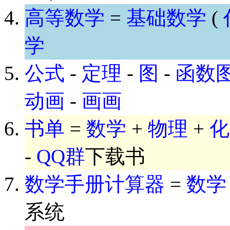
高等数学
=
基础数学
(
学
公式
-
定理
-
图
-
函数
动画
-
画画
书单
=
数学
+
物理
+
化
-
QQ群
下载书
数学手册计算器
=
数学
系统