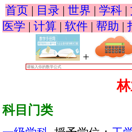
首页
|
目录
|
世界
|
学科
|
医学
|
计算
|
软件
|
帮助
|
+
林
科目门类