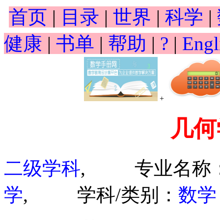
首页
|
目录
|
世界
|
科学
|
健康
|
书单
|
帮助
|
?
|
Engl
+
几何
二级学科
, 专业名称
学
, 学科/类别：
数学