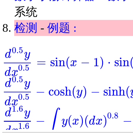
系统
检测
-
例题 :
0.5
d
y
=
sin
(
−
1
)
⋅
sin
x
d
0.5
y
d
x
0.5
=
sin
(
x
-
1
)
⋅
sin
(
y
)
0.5
d
x
0.5
d
y
−
cosh
(
)
−
sinh
(
y
d
0.5
y
d
x
0.5
-
cosh
(
y
)
-
sinh
(
y
)
=
0
0.5
d
x
1.6
d
y
∫
0.8
−
(
)
(
)
−
y
x
d
x
d
1.6
y
d
x
1.6
-
∫
y
(
x
)
(
d
x
)
0.8
-
y
-
exp
(
x
)
=
0
1.6
d
x