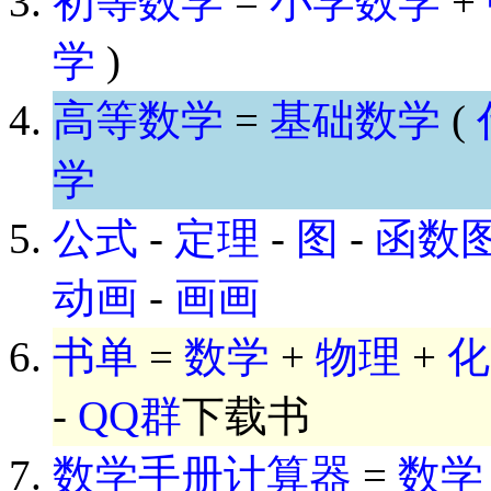
初等数学
=
小学数学
+
学
)
高等数学
=
基础数学
(
学
公式
-
定理
-
图
-
函数
动画
-
画画
书单
=
数学
+
物理
+
化
-
QQ群
下载书
数学手册计算器
=
数学