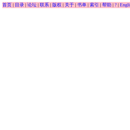
∫
首页
|
目录
|
论坛
|
联系
|
版权
|
关于
|
书单
|
索引
|
帮助
|
?
|
Engli
0.5
(
)
(
)
−
−
exp
y
x
d
x
y
∫
y
(
x
)
(
d
x
)
0.5
-
y
-
exp
(
x
)
0.5
d
y
−
exp
(
)
⋅
=
0
=
y
x
d
0.5
y
d
x
0.5
-
exp
(
y
)
⋅
x
=
0
0.5
d
x
0.5
cos
(
)
d
y
x
=
⋅
== ?
y
d
0.5
y
d
x
0.5
=
cos
(
x
)
x
⋅
y
0.5
x
d
x
1.2
0.6
d
y
d
y
−
2
+
== ?
y
d
1.2
y
d
x
1.2
-
2
d
0.6
y
d
x
0.6
+
y
-
exp
(
x
)
=
0
1.2
0.6
d
x
d
x
0.5
d
y