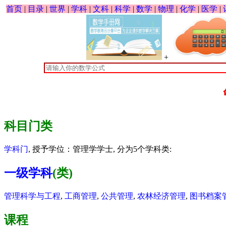
首页
|
目录
|
世界
|
学科
|
文科
|
科学
|
数学
|
物理
|
化学
|
医学
|
+
科目门类
学科门
, 授予学位：管理学学士, 分为5个学科类:
一级学科
(类)
管理科学与工程
,
工商管理
,
公共管理
,
农林经济管理
,
图书档案
课程