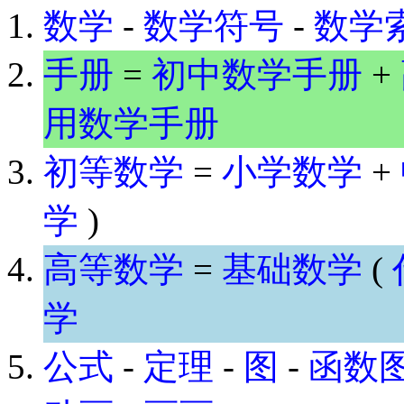
数学
-
数学符号
-
数学
手册
=
初中数学手册
+
用数学手册
初等数学
=
小学数学
+
学
)
高等数学
=
基础数学
(
学
公式
-
定理
-
图
-
函数