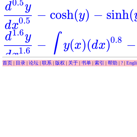
0.5
d
y
−
cosh
(
)
−
sinh
(
y
d
0.5
y
d
x
0.5
-
cosh
(
y
)
-
sinh
(
y
)
=
0
0.5
d
x
1.6
d
y
∫
0.8
−
(
)
(
)
−
y
x
d
x
d
1.6
y
d
x
1.6
-
∫
y
(
x
)
(
d
x
)
0.8
-
y
-
exp
(
x
)
=
0
1.6
d
x
∫
首页
|
目录
|
论坛
|
联系
|
版权
|
关于
|
书单
|
索引
|
帮助
|
?
|
Engli
0.5
(
)
(
)
−
−
exp
y
x
d
x
y
∫
y
(
x
)
(
d
x
)
0.5
-
y
-
exp
(
x
)
0.5
d
y
−
exp
(
)
⋅
=
0
=
y
x
d
0.5
y
d
x
0.5
-
exp
(
y
)
⋅
x
=
0
0.5
d
x
0.5
cos
(
)
d
y
x
=
⋅
== ?
y