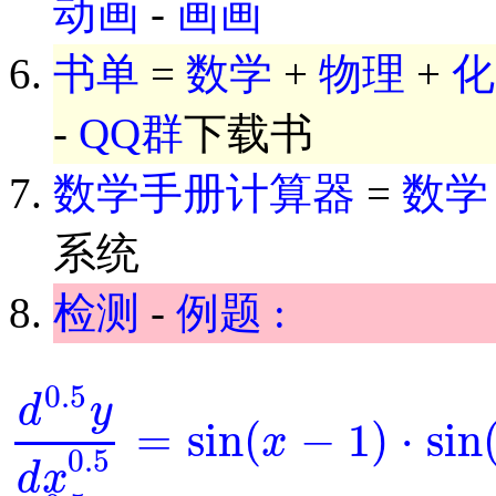
动画
-
画画
书单
=
数学
+
物理
+
化
-
QQ群
下载书
数学手册计算器
=
数学
系统
检测
-
例题 :
0.5
d
y
=
sin
(
−
1
)
⋅
sin
x
d
0.5
y
d
x
0.5
=
sin
(
x
-
1
)
⋅
sin
(
y
)
0.5
d
x