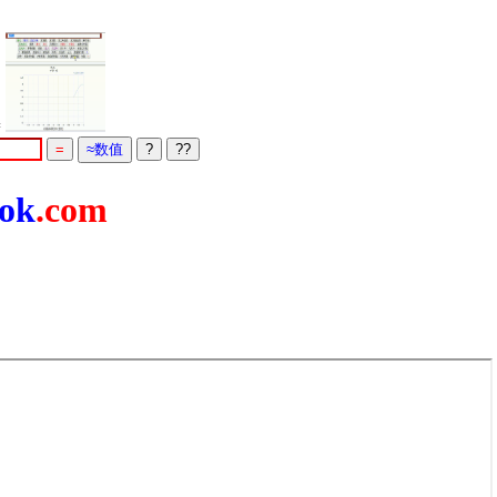
=
ok
.com