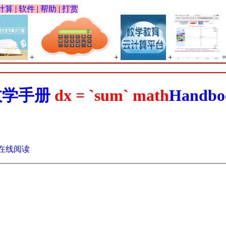
计算
|
软件
|
帮助
|
打赏
+
+
+
数学手册
dx = `sum` math
Handbo
在线阅读