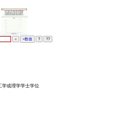
=
授工学或理学学士学位