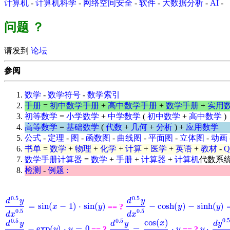
计算机
-
计算机科学
-
网络空间安全
-
软件
-
大数据分析
-
AI
-
问题
？
请发到
论坛
参阅
数学
-
数学符号
-
数学索引
手册
=
初中数学手册
+
高中数学手册
+
数学手册
+
实用
初等数学
=
小学数学
+
中学数学
(
初中数学
+
高中数学
)
高等数学
=
基础数学
(
代数
+
几何
+
分析
) +
应用数学
公式
-
定理
-
图
-
函数图
-
曲线图
-
平面图
-
立体图
-
动画
书单
=
数学
+
物理
+
化学
+
计算
+
医学
+
英语
+
教材
-
数学手册计算器
=
数学
+
手册
+
计算器
+
计算机
代数系
检测
-
例题 :
0.5
0.5
d
y
d
y
=
sin
(
−
1
)
⋅
sin
(
)
−
cosh
(
)
−
sinh
(
)
== ?
d
0.5
y
d
x
0.5
-
cosh
(
y
)
-
sinh
(
y
)
=
0
d
0.5
y
d
x
0.5
=
sin
x
(
x
-
1
)
⋅
sin
(
y
)
y
y
y
0.5
0.5
d
x
d
x
0.
0.5
0.5
cos
(
)
x
d
y
d
y
d
y
−
exp
(
)
⋅
=
0
=
⋅
⋅
== ?
== ?
d
0.5
y
d
x
0.5
-
exp
y
(
y
)
⋅
y
y
=
0
d
0.5
y
d
x
0.5
=
cos
(
x
)
x
⋅
y
y
y
y
⋅
d
y
0.5
d