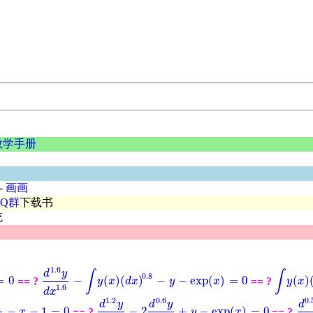
数学手册
-
画画
QQ群
下载书
统
1.6
d
y
∫
∫
0.8
=
0
−
(
)
(
)
−
−
exp
(
)
=
0
(
)
== ?
== ?
d
1.6
y
d
x
1.6
-
∫
y
(
x
)
(
d
x
)
0.8
-
y
-
exp
(
x
)
=
0
∫
y
(
x
)
(
d
x
y
x
d
x
y
x
y
x
1.6
d
x
5
1.2
0.6
0.
d
y
d
y
d
−
−
1
=
0
−
2
+
−
exp
(
)
=
0
== ?
== ?
d
1.2
y
d
x
1.2
-
2
d
0.6
y
d
x
0.6
+
y
-
exp
(
x
)
=
0
x
0.5
-
x
x
-
1
=
0
y
x
d
0.