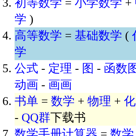
初等数学
=
小学数学
+
学
)
高等数学
=
基础数学
(
学
公式
-
定理
-
图
-
函数
动画
-
画画
书单
=
数学
+
物理
+
化
-
QQ群
下载书
数学手册计算器
=
数学