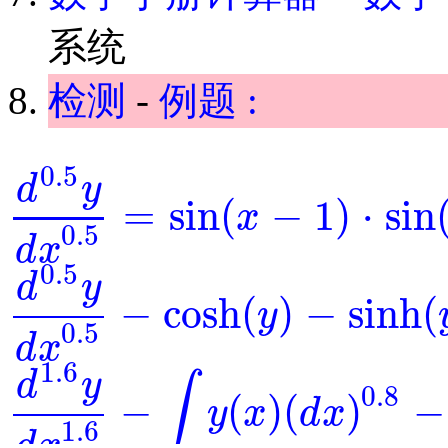
系统
检测
-
例题 :
0.5
d
y
=
sin
(
−
1
)
⋅
sin
x
d
0.5
y
d
x
0.5
=
sin
(
x
-
1
)
⋅
sin
(
y
)
0.5
d
x
0.5
d
y
−
cosh
(
)
−
sinh
(
y
d
0.5
y
d
x
0.5
-
cosh
(
y
)
-
sinh
(
y
)
=
0
0.5
d
x
1.6
d
y
∫
0.8
−
(
)
(
)
−
y
x
d
x
d
1.6
y
d
x
1.6
-
∫
y
(
x
)
(
d
x
)
0.8
-
y
-
exp
(
x
)
=
0
1.6
d
x