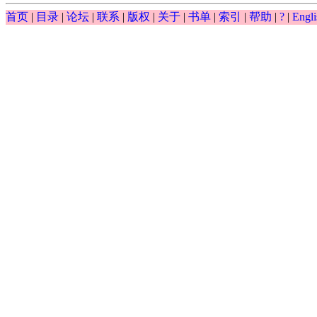
∫
首页
|
目录
|
论坛
|
联系
|
版权
|
关于
|
书单
|
索引
|
帮助
|
?
|
Engli
0.5
(
)
(
)
−
−
exp
y
x
d
x
y
∫
y
(
x
)
(
d
x
)
0.5
-
y
-
exp
(
x
)
0.5
d
y
−
exp
(
)
⋅
=
0
=
y
x
d
0.5
y
d
x
0.5
-
exp
(
y
)
⋅
x
=
0
0.5
d
x
0.5
cos
(
)
d
y
x
=
⋅
== ?
y
d
0.5
y
d
x
0.5
=
cos
(
x
)
x
⋅
y
0.5
x
d
x
1.2
0.6
d
y
d
y
−
2
+
== ?
y
d
1.2
y
d
x
1.2
-
2
d
0.6
y
d
x
0.6
+
y
-
exp
(
x
)
=
0
1.2
0.6
d
x
d
x
0.5
d
y