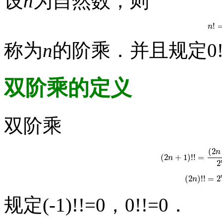
设
n
为自然数，则
!
n
称为
n
的阶乘．并且规定0!
双阶乘的定义
双阶乘
(
2
n
(
2
+
1
)
!
!
=
n
(
2
n
+
1
)
!
!
=
(
2
2
(
2
)
!
!
=
2
n
(
2
n
)
!
!
规定(-1)!!=0，0!!=0．