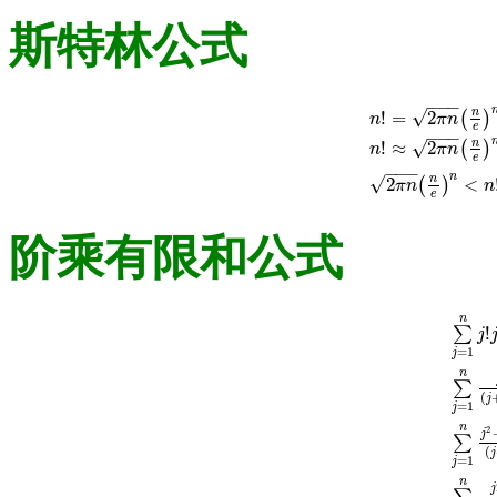
斯特林公式
−
−
−
n
√
!
=
2
(
)
n
π
n
e
−
−
−
n
√
!
≈
2
(
)
n
π
n
n
!
=
2
π
n
(
n
e
)
n
e
θ
12
e
−
−
−
n
n
√
2
<
(
)
π
n
n
e
阶乘有限和公式
n
!
∑
j
=
1
j
n
∑
(
j
=
1
j
∑
j
=
1
n
n
2
j
∑
(
j
=
1
j
n
j