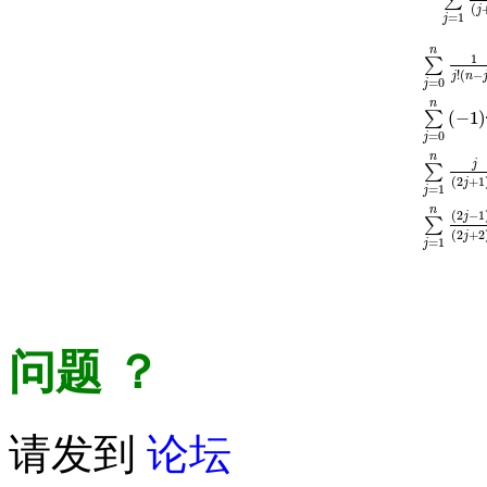
∑
(
j
=
1
j
n
1
∑
!
(
−
j
n
=
0
j
n
(
−
1
)
∑
=
0
j
∑
j
=
0
n
1
j
!
(
n
j
∑
(
2
+
1
j
=
1
j
n
(
2
−
1
j
∑
(
2
+
2
j
=
1
j
问题
？
请发到
论坛