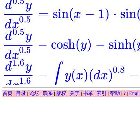
0.5
d
y
=
sin
(
−
1
)
⋅
sin
x
d
0.5
y
d
x
0.5
=
sin
(
x
-
1
)
⋅
sin
(
y
)
0.5
d
x
0.5
d
y
−
cosh
(
)
−
sinh
(
y
d
0.5
y
d
x
0.5
-
cosh
(
y
)
-
sinh
(
y
)
=
0
0.5
d
x
1.6
d
y
∫
0.8
−
(
)
(
)
−
y
x
d
x
d
1.6
y
d
x
1.6
-
∫
y
(
x
)
(
d
x
)
0.8
-
y
-
exp
(
x
)
=
0
1.6
d
x
∫
首页
|
目录
|
论坛
|
联系
|
版权
|
关于
|
书单
|
索引
|
帮助
|
?
|
Engli
0.5
(
)
(
)
−
−
exp
y
x
d
x
y
∫
y
(
x
)
(
d
x
)
0.5
-
y
-
exp
(
x
)
0.5
d
y
−
exp
(
)
⋅
=
0
=
y
x
d
0.5
y
d
x
0.5
-
exp
(
y
)
⋅
x
=
0