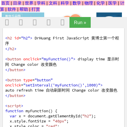
首页
|
目录
|
世界
|
学科
|
文科
|
科学
|
数学
|
物理
|
化学
|
医学
|
计
算
|
软件
|
帮助
|
打赏
Run »
+
+
+
<
h2
id
=
"h2"
>
 DrHuang First JavaScript 黄博士第一个程
序
</
h2
>
=
<
button
onclick
=
"myFunction()"
>
 display time 显示时
间 Change color 改变颜色
</
button
>
<
button
type
=
"button"
onclick
=
"setInterval('myFunction()',1000)"
>
auto refresh time 自动刷新时间 Change color 改变颜色
</
button
>
<
script
>
function
myFunction
() {
var
x
=
document
.
getElementById
(
"h2"
);
x
.
style
.
fontSize
=
"40px"
; 
x
.
style
.
color
=
"red"
; 