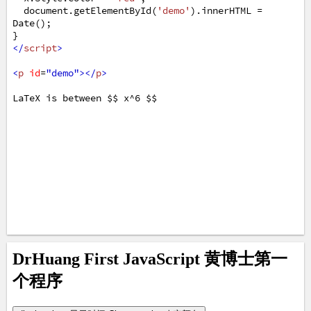
document
.
getElementById
(
'demo'
).
innerHTML
=
Date
();
}
</
script
>
<
p
id
=
"demo"
></
p
>
LaTeX is between $$ x^6 $$